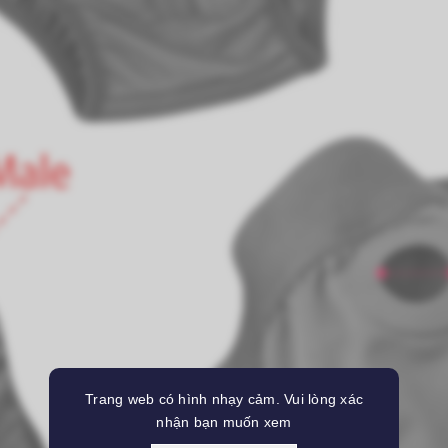
Trang web có hình nhạy cảm. Vui lòng xác
nhận bạn muốn xem