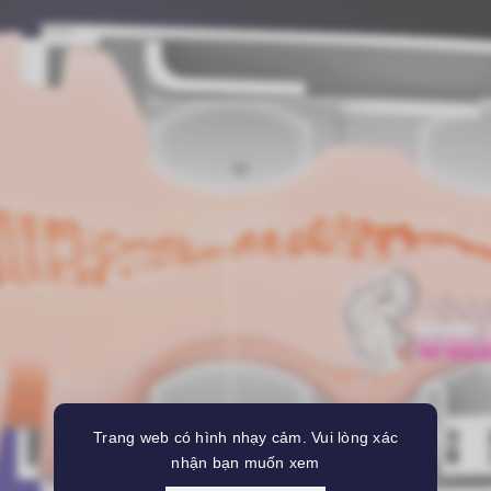
Trang web có hình nhạy cảm. Vui lòng xác
nhận bạn muốn xem