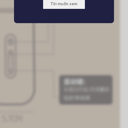
Tôi muốn xem