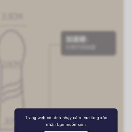
Trang web có hình nhạy cảm. Vui lòng xác
nhận bạn muốn xem