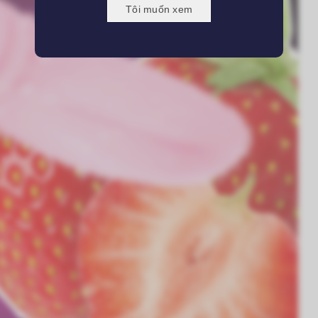
Tôi muốn xem