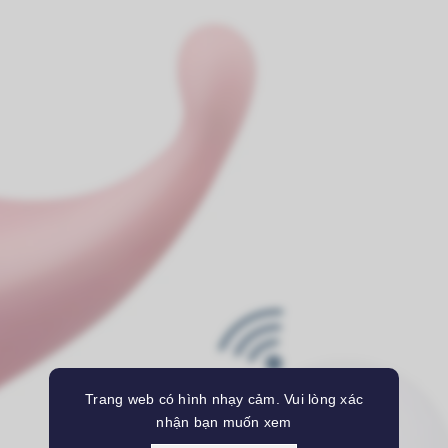
Trang web có hình nhạy cảm. Vui lòng xác
nhận bạn muốn xem