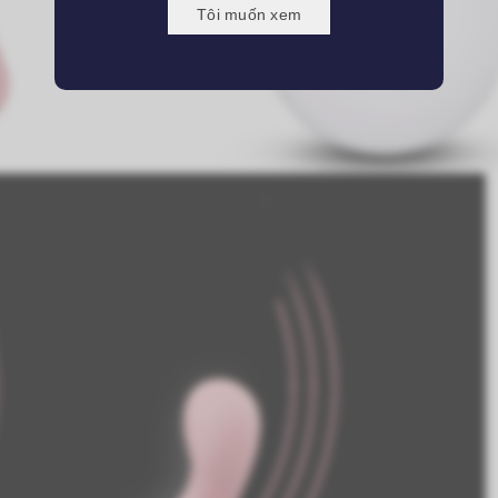
Tôi muốn xem