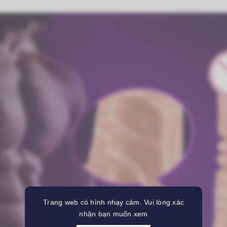
Trang web có hình nhạy cảm. Vui lòng xác
nhận bạn muốn xem