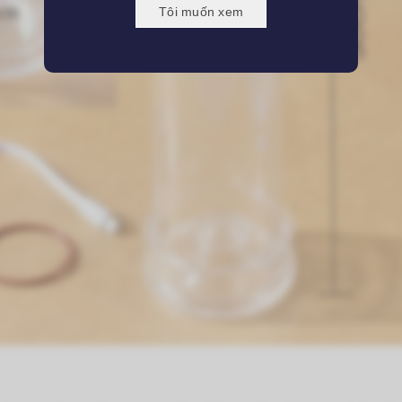
Tôi muốn xem