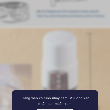
Trang web có hình nhạy cảm. Vui lòng xác
nhận bạn muốn xem