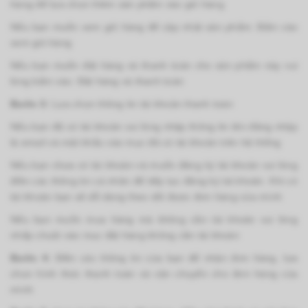
hàng để lựa chọn thêm sản phẩm vào giỏ hàng
Nếu bạn muốn xem giỏ hàng để cập nhật sản phẩm: Bấm vào
xem giỏ hàng
Nếu bạn muốn đặt hàng và thanh toán cho sản phẩm này vui
lòng bấm vào: Đặt hàng và thanh toán
Bước 3:
Lựa chọn thông tin tài khoản thanh toán
Nếu bạn đã có tài khoản vui lòng nhập thông tin tên đăng nhập
là email và mật khẩu vào mục đã có tài khoản trên hệ thống
Nếu bạn chưa có tài khoản và muốn đăng ký tài khoản vui lòng
điền các thông tin cá nhân để tiếp tục đăng ký tài khoản. Khi có
tài khoản bạn sẽ dễ dàng theo dõi được đơn hàng của mình
Nếu bạn muốn mua hàng mà không cần tài khoản vui lòng
nhấp chuột vào mục đặt hàng không cần tài khoản
Bước 4:
Điền các thông tin của bạn để nhận đơn hàng, lựa
chọn hình thức thanh toán và vận chuyển cho đơn hàng của
mình