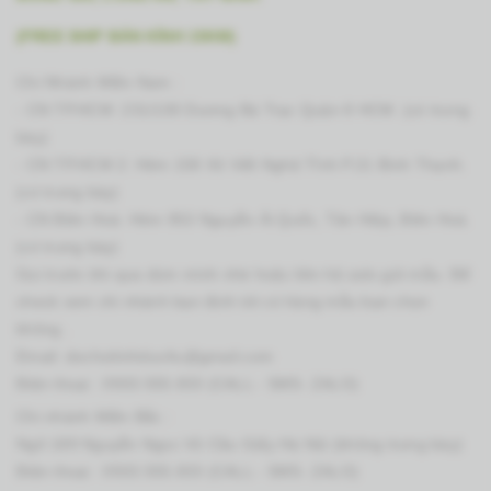
(FREE SHIP BÁN KÍNH 15KM)
Chi Nhánh Miền Nam :
- CN TP.HCM: 231/100 Dương Bá Trạc Quận 8 HCM. (có trưng
bày)
- CN TP.HCM 2: Hẻm 158 Xô Viết Nghệ Tĩnh P.21 Bình Thạnh.
(có trưng bày)
- CN Biên Hoà: Hẻm 953 Nguyễn Ái Quốc, Tân Hiệp, Biên Hoà.
(có trưng bày)
Gọi trước khi qua dùm mình nhé hoặc liên hệ zalo gửi mẫu. Để
check xem chi nhánh bạn định tới có hàng mẫu bạn chọn
không .
Email: dochoitinhduc4u@gmail.com
Điện thoại :
0933.555.833 (CALL - SMS- ZALO)
Chi nhánh Miền Bắc :
Ngõ 189 Nguyễn Ngọc Vũ Cầu Giấy Hà Nội (không trưng bày)
Điện thoại :
0933.555.833 (CALL - SMS- ZALO)