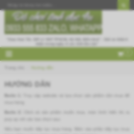
"Giao Hoả Tốc 30P 👉 90P TPHCM, Hà Nội, Biên Hoà" - Gửi xe khách
nhận trong ngày ở các tỉnh lân cận"
0
Trang chủ
Hướng dẫn
HƯỚNG DẪN
Bước 1:
Truy cập website và lựa chọn sản phẩm cần mua để
mua hàng
Bước 2:
Click và sản phẩm muốn mua, màn hình hiển thị ra
pop up với các lựa chọn sau
Nếu bạn muốn tiếp tục mua hàng: Bấm vào phần tiếp tục mua