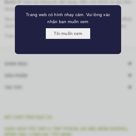
Bước 5:
Xem lại thông tin đặt hàng, điền chú thích và gửi đơn
hàng
Trang web có hình nhạy cảm. Vui lòng xác
Sau khi nhận được đơn hàng bạn gửi chúng tôi sẽ liên hệ bằng
nhận bạn muốn xem
cách gọi điện lại để xác nhận lại đơn hàng và địa chỉ của bạn.
Tôi muốn xem
Trân trọng cảm ơn.
DANH MỤC
SẢN PHẨM
TIN TỨC
ĐỒ CHƠI TÌNH DỤC 4U
GIAO HOẢ TỐC 30P 👉 90P TPHCM, HÀ NỘI, BÌNH DƯƠNG,
ĐỒNG NAI, LONG AN, TÂY NINH.