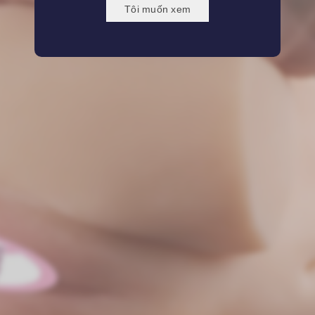
Tôi muốn xem