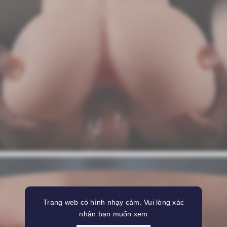
Trang web có hình nhạy cảm. Vui lòng xác
nhận bạn muốn xem